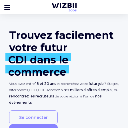
Trouvez facilement
votre futur
CDI dans le
commerce
Vous avez entre
18 et 30 ans
et recherchez votre
futur job
? Stages,
alternances, CDD, CDI... Accédez à des
milliers d'offres d'emploi
, ou
rencontrez les recruteurs
de votre région à l'un de
nos
événements
!
Se connecter